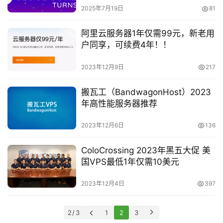
S
2025年7月19日
81
工
具
阿里云服务器1年仅需99元，新老用
户同享，可续费4年！！
V
2023年12月9日
217
P
S
搬瓦工（BandwagonHost）2023
专
年高性能服务器推荐
题
2023年12月6日
136
ColoCrossing 2023年黑五大促 美
V
国VPS最低1年仅需10美元
P
S
2023年12月4日
397
导
航
2 / 3
1
2
3