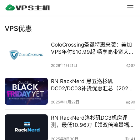
首
页
VPS优惠
ColoCrossing圣诞特惠来袭：美加
V
VPS年付$10.99起 畅享高带宽大流
P
量
S
2026年1月21日
87
优
惠
RN RackNerd 黑五洛杉矶
DC02/DC03补货优惠汇总（2025
黑五特惠）| 最低$10.60/年
2025年11月22日
90
V
P
RN RackNerd洛杉矶DC3机房评
S
测，最低10.96刀【领双倍流量福
测
利】
评
2025年8月30日
141