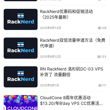
RackNerd优惠码和促销活动
V
（2025年最新）
P
S
2025年8月13日
129
教
程
RackNerd双倍流量申请方法（免费
代申请）
V
2025年8月12日
133
P
S
RN RackNerd 洛杉矶DC-03 VPS
资
补货了 流量翻倍
讯
登录
注册
2025年8月1日
111
CloudCone 8周年优惠活动
V
$13.20/年B’day VPS CC优惠活动
P
上线