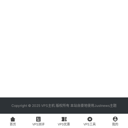
资
讯
登录
注册
V
P
S
工
具
V
P
S
专
Copyright © 2025 VPS主机 版权所有 本站自豪地使用
Justnews主题
题
首页
VPS测评
VPS优惠
VPS工具
我的