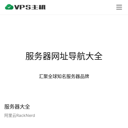
V
P
S
测
评
服务器网址导航大全
V
P
S
汇聚全球知名服务器品牌
教
程
服务器大全
V
P
阿里云
RackNerd
S