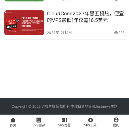
资
讯
登录
注册
CloudCone2023年黑五预热，便宜
的VPS最低1年仅需16.5美元
V
2023年12月4日
223
P
S
工
具
V
P
S
专
Copyright © 2025 VPS主机 版权所有 本站自豪地使用
Justnews主题
题
首页
VPS测评
VPS优惠
VPS工具
我的