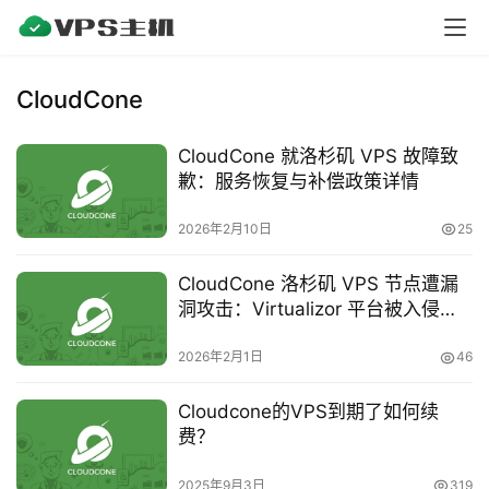
V
P
S
CloudCone
测
评
CloudCone 就洛杉矶 VPS 故障致
歉：服务恢复与补偿政策详情
V
2026年2月10日
25
P
S
CloudCone 洛杉矶 VPS 节点遭漏
教
洞攻击：Virtualizor 平台被入侵，
程
多台服务器数据不可恢复，服务重
建中
2026年2月1日
46
V
Cloudcone的VPS到期了如何续
P
费？
S
2025年9月3日
319