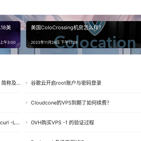
ting 更适合小型网站或测试用途；
自行管理。web hosting 使用简单成本低,但资源受限制。
.18美
美国ColoCrossing机房怎么样？
l，转载请注明出处。
 上午3:00
2023年11月26日 下午11:28
RackNerd 全球机房节点对照表 | 中英文名称、简称及评价分析
谷歌云开启root账户与密码登录
Cloudcone的VPS到期了如何续费？
参考级测评脚本——硬件质量体检脚本bash <(curl -Ls Hardware.Check.Place)
OVH购买VPS -1 的验证过程