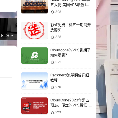
五大促 美国VPS最低1年
仅需10美元
398
彩虹免费主机五一期间开
放购买
下一篇
388
Cloudcone的VPS到期了
如何续费？
322
Racknerd流量翻倍详细
教程
276
CloudCone2023年黑五
预热，便宜的VPS最低1年
仅需16.5美元
223