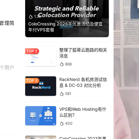
1.3K
和管理简
ColoCrossing 2026年优惠活动及便宜
年付VPS套餐
整理了狐蒂云跑路的相关
消息
868
多个用户
RackNerd 各机房测试信
他用户共
息 & DC-03 对比分析
581
VPS和Web Hosting有什
么区别？
400
ColoCrossing 2023年黑