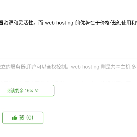
源和灵活性。而 web hosting 的优势在于价格低廉,使用
立的服务器,用户可以全权控制。web hosting 则是共享主机,
源可以独占,不受其他用户影响。web hosting 的资源需与其
阅读剩余 16%
CPU、内存等。web hosting扩展资源受限制；
ng的性能随用户数量增长而下降；
赞
(0)
ing 的成本则较低；
hosting由服务商统一管理和维护；