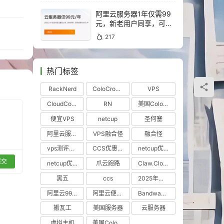
阿里云服务器1年仅需99
元，新老用户同享，可续
费4年！！
217
热门标签
RackNerd
ColoCrossing
VPS
CloudCone
RN
美国ColoCrossing机房
便宜VPS
netcup
圣何塞
阿里云服务器优惠
VPS融合怪
融合怪
vps测评工具
CCS优惠VPS
netcup优惠券
提交
netcup优惠VPS
爪云跑路
Claw.Cloud
黑五
ccs
2025年黑色星期五
阿里云99元服务器
阿里云便宜服务器
BandwagonHost
搬瓦工
美国服务器
云服务器
虚拟主机
美国ColoCrossing机房怎么样