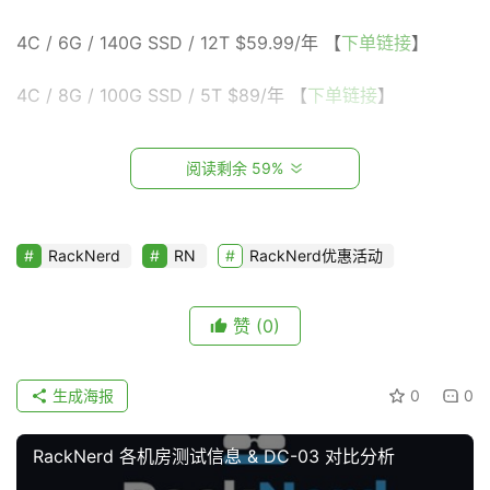
P
4C / 6G / 140G SSD / 12T $59.99/年 【
下单链接
】
S
测
4C / 8G / 100G SSD / 5T $89/年 【
下单链接
】
评
4C / 6G / 140G SSD / 6T $95/年 【
下单链接
】
阅读剩余 59%
V
4C / 8G / 200G SSD / 8T $135/年 【
下单链接
】
P
S
AMD 核心 CPU 平台（Linux VPS）
RackNerd
RN
RackNerd优惠活动
教
程
1A / 1G / 24G NVMe / 2.5T $18.18/年 【
下单链接
】
赞
(0)
2A / 2G / 38G NVMe / 4T $31.88/年 【
下单链接
】
V
生成海报
0
0
P
2A / 3G / 55G NVMe / 5T $48.79/年 【
下单链接
】
S
RackNerd 各机房测试信息 & DC-03 对比分析
资
AMD 核心 CPU 平台（Windows VPS）
讯