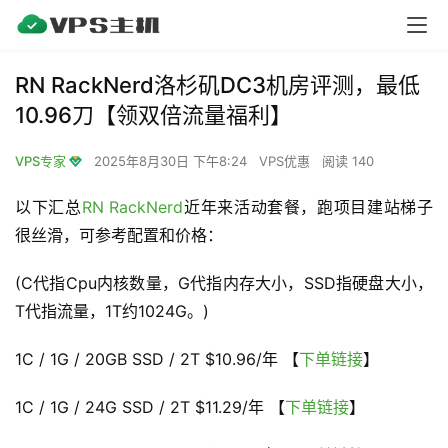
RN RackNerd洛杉矶DC3机房评测，最低
10.96刀【领双倍流量福利】
VPS专家
2025年8月30日 下午8:24
VPS优惠
阅读 140
以下汇总
RN
RackNerd
近年来活动套餐，跑项目建站梯子
很丝滑，可参考配置和价格：
(C代指Cpu内核数量，G代指内存大小，SSD指硬盘大小，
T代指流量，1T约1024G。)
1C / 1G / 20GB SSD / 2T $10.96/年 【
下单链接
】
1C / 1G / 24G SSD / 2T $11.29/年 【
下单链接
】