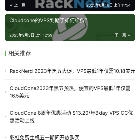
登录
注册
上一篇
2025年8月16日 上午11:54
1A / 2.5G / 40G NVMe / 3.5T $69/年 【
下单链接
】
Cloudcone的VPS到期了如何续费？
3A / 4G / 60G NVMe / 6T $115/年 【
下单链接
】
V
P
2025年9月3日 上午12:59
下一篇
4A / 12G / 160G NVMe / 12T $289/年 【
下单链接
】
S
工
VPS开通后，查看root密码和控制面板账户：打开Email讯
相关推荐
具
息记录，在KVM VPS Login Information邮件里。
RackNerd 2023年黑五大促，VPS最低1年仅需10.18美元
免费流量翻倍办法：
V
https://lowendtalk.com/discussion/206701/new-
P
CloudCone2023年黑五预热，便宜的VPS最低1年仅需
S
location-now-live-toronto-canada
16.5美元
专
注册LET论坛，在帖子评论区回复你的订单号即可完成翻
题
倍。
或者把订单号回复本帖
，我帮你申请翻倍。
CloudCone 8周年优惠活动 $13.20/年B’day VPS CC优
惠活动上线
Hello, I would like to double the bandwidth.
V
Order: 邮件里看 10位数
彩虹免费主机五一期间开放购买