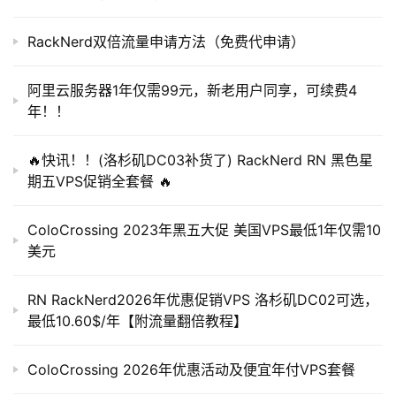
P
Thanks!
S
RackNerd双倍流量申请方法（免费代申请）
导
全国延迟测试：
航
阿里云服务器1年仅需99元，新老用户同享，可续费4
年！！
V
P
🔥快讯！！(洛杉矶DC03补货了) RackNerd RN 黑色星
S
期五VPS促销全套餐 🔥
交
流
ColoCrossing 2023年黑五大促 美国VPS最低1年仅需10
美元
流媒体解锁情况：
RN RackNerd2026年优惠促销VPS 洛杉矶DC02可选，
最低10.60$/年【附流量翻倍教程】
ColoCrossing 2026年优惠活动及便宜年付VPS套餐