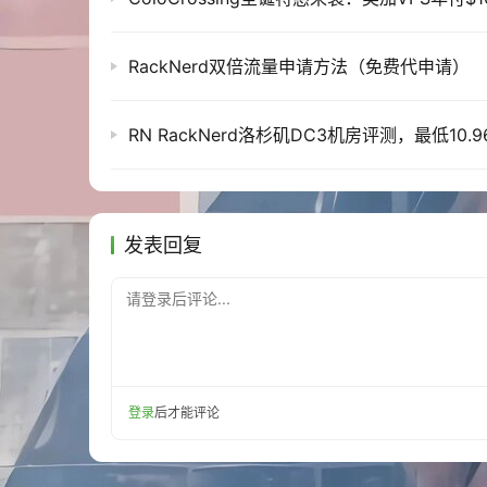
BDAY25-VPS-6
16个vCPU内核
32gb专用内存
RackNerd双倍流量申请方法（免费代申请）
864gb的Pure SSD Disk
在“RAID-10 Configuration”界面
8tb /Mo带宽为1gb /s
1x IPv4和3x IPv6
原价：373.00美元/年
发表回复
活动价:298.40美元/年
https://app.cloudcone.com/vps/400/creat
请登录后评论...
以上交易将在我们的第8个生日促销页面（7月20日
本次非循环折扣，注意一下
登录
后才能评论
注意事项：
★这家严格限制一人注册多号。多号被识别出来