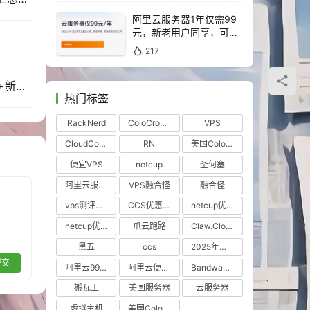
阿里云服务器1年仅需99
元，新老用户同享，可续
统
费4年！！
217
2026年最新：NETCUP全系列值得买的项目机型+新人5€优惠券持续更新+免税账号注册教程
热门标签
RackNerd
ColoCrossing
VPS
CloudCone
RN
美国ColoCrossing机房
便宜VPS
netcup
圣何塞
阿里云服务器优惠
VPS融合怪
融合怪
vps测评工具
CCS优惠VPS
netcup优惠券
netcup优惠VPS
爪云跑路
Claw.Cloud
黑五
ccs
2025年黑色星期五
提交
阿里云99元服务器
阿里云便宜服务器
BandwagonHost
搬瓦工
美国服务器
云服务器
虚拟主机
美国ColoCrossing机房怎么样