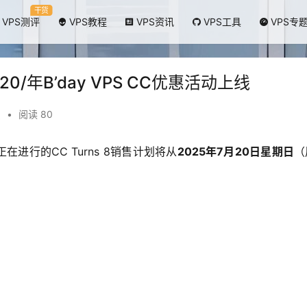
干货
VPS测评
VPS教程
VPS资讯
VPS工具
VPS专
.20/年B’day VPS CC优惠活动上线
惠
•
阅读 80
进行的CC Turns 8销售计划将从
2025年7月20日星期日
（