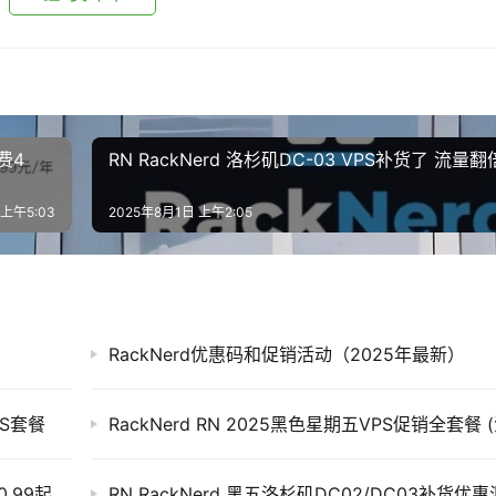
e?ref=10585&token=bday25-vps-4&coupon=CCTURNS8-20
费4
RN RackNerd 洛杉矶DC-03 VPS补货了 流量翻
 上午5:03
2025年8月1日 上午2:05
RackNerd优惠码和促销活动（2025年最新）
PS套餐
e?ref=10585&token=bday25-vps-5&coupon=CCTURNS8-20
ColoCrossing圣诞特惠来袭：美加VPS年付$10.99起 畅享高带宽大流量