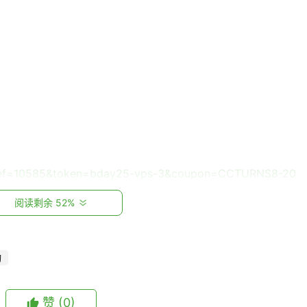
e?ref=10585&token=bday25-vps-3&coupon=CCTURNS8-20
阅读剩余 52%
动
赞
(0)