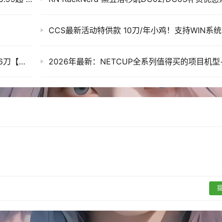
CCS最新活动特供款 10刀/年小鸡！支持WIN系
RN RackNerd洛杉矶DC3机房评测，最低10.96刀【领双倍流量福利】
e?ref=10585&token=bday25-vps-6&coupon=CCTURNS8-20
星期日）上线，起价为13.20美元/年。
的账户会被限制需要要求发工单认证，所以谨慎多号操作。