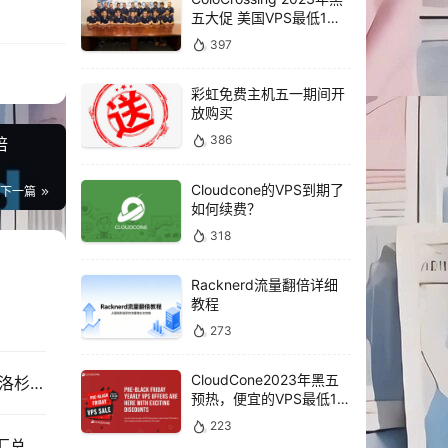
五大促 美国VPS最低1年
仅需10美元
397
彩虹免费主机五一期间开
放购买
386
倍
Cloudcone的VPS到期了
下一篇
如何续费？
318
Racknerd流量翻倍详细
教程
273
CloudCone2023年黑五
RackNerd RN 2025黑色星期五VPS促销全套餐 (洛杉矶DC03补货)
预热，便宜的VPS最低1年
仅需16.5美元
223
RN RackNerd 黑五洛杉矶DC02/DC03补货优惠汇总（2025黑五特惠）| 最低$10.60/年