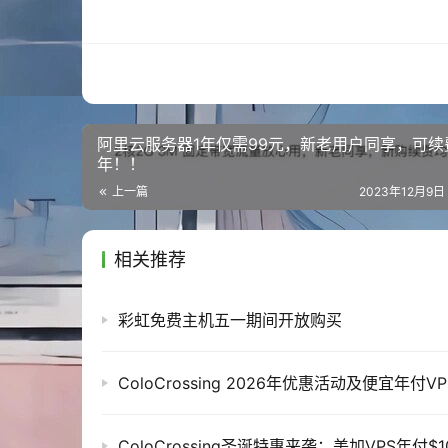
1x IPv4和3x IPv6
原价：99.00美元/年
活动价:79.20美元/年
https://app.cloudcone.com/vps/398/creat
阿里云服务器1年仅需99元，新老用户同享，可续
BDAY25-VPS-5
年！！
10个vCPU内核
上一篇
2023年12月9日
16gb专用内存
432gb的Pure SSD Disk
相关推荐
在“RAID-10 Configuration”界面
7tb /Mo带宽为1gb /s
彩虹免费主机五一期间开放购买
1x IPv4和3x IPv6
原价：190.00美元/年
活动价:152.00美元/年
ColoCrossing 2026年优惠活动及便宜年付V
https://app.cloudcone.com/vps/399/creat