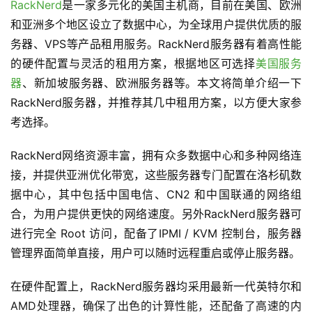
RackNerd
是一家多元化的美国主机商，目前在美国、欧洲
和亚洲多个地区设立了数据中心，为全球用户提供优质的服
务器、VPS等产品租用服务。RackNerd服务器有着高性能
的硬件配置与灵活的租用方案，根据地区可选择
美国服务
器
、新加坡服务器、欧洲服务器等。本文将简单介绍一下
RackNerd服务器，并推荐其几中租用方案，以方便大家参
首
考选择。
页
RackNerd网络资源丰富，拥有众多数据中心和多种网络连
接，并提供亚洲优化带宽，这些服务器专门配置在洛杉矶数
V
据中心，其中包括中国电信、CN2 和中国联通的网络组
P
合，为用户提供更快的网络速度。另外RackNerd服务器可
S
优
进行完全 Root 访问，配备了IPMI / KVM 控制台，服务器
惠
管理界面简单直接，用户可以随时远程重启或停止服务器。
在硬件配置上，RackNerd服务器均采用最新一代英特尔和
V
AMD处理器，确保了出色的计算性能，还配备了高速的内