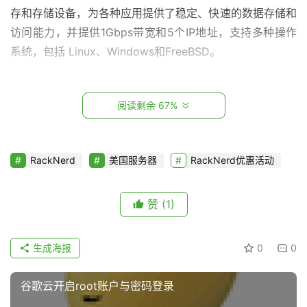
P
存和存储设备，为各种应用提供了稳定、快速的数据存储和
S
访问能力，并提供1Gbps带宽和5个IP地址，支持多种操作
测
系统，包括 Linux、Windows和FreeBSD。
评
推荐理由
阅读剩余 67%
V
P
经常逛全球主机论坛（LOC）的站长对于这款RackNerd肯
S
定不陌生，RackNerd简称RN，是loc论坛非常哪个热门和
教
RackNerd
美国服务器
RackNerd优惠活动
受欢迎的一款VPS，其每一次优惠促销活动都会掀起一阵抢
程
购热潮。
赞
(1)
相比国内的各大服务器厂商的同类产品，RackNerd的VPS
V
价格可谓非常亲民，2023年黑五期间，最低只需10美元/
P
生成海报
0
0
年。
S
资
谷歌云开启root账户与密码登录
讯
RackNerd 2023年黑五VPS套餐