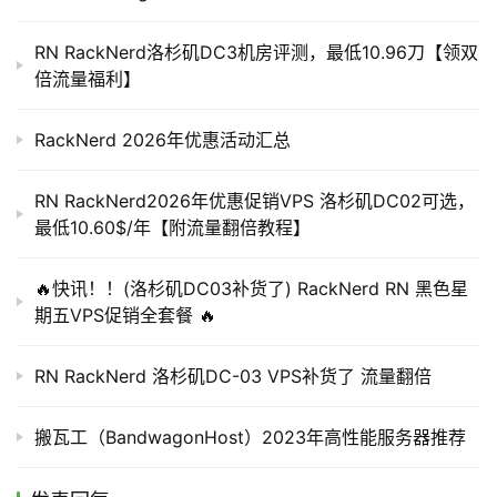
S
15 GB
Pure SSD Storage
$10.18/年
导
RN RackNerd洛杉矶DC3机房评测，最低10.96刀【领双
航
768 MB
RAM
查看详情
倍流量福利】
1000 GB
Monthly Transfer
RackNerd 2026年优惠活动汇总
V
1 v
CPU Core
P
RN RackNerd2026年优惠促销VPS 洛杉矶DC02可选，
S
30 GB
Pure SSD Storage
最低10.60$/年【附流量翻倍教程】
交
$16.98
年
/
2 GB
RAM
流
查看详情
🔥快讯！！(洛杉矶DC03补货了) RackNerd RN 黑色星
2500 GB
Monthly Transfer
期五VPS促销全套餐 🔥
1 Gbps
Network Port
RN RackNerd 洛杉矶DC-03 VPS补货了 流量翻倍
2 v
CPU Cores
搬瓦工（BandwagonHost）2023年高性能服务器推荐
50 GB
Pure SSD Storage
$25.49
年
/
2.5 GB
RAM