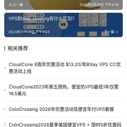
登录
注册
上一篇
2026年5月28日 下午4:29
V
VPS和Web Hosting有什么区别？
P
S
2023年11月26日 下午9:03
下一篇
工
具
相关推荐
CloudCone 8周年优惠活动 $13.20/年B’day VPS CC优
V
惠活动上线
P
RackNerd 2023年黑五大促主打的还是一个低价，现在只
S
需化10-50美元即可就买到国外超划算的便宜的VPS，话不
CloudCone2023年黑五预热，便宜的VPS最低1年仅需
专
多说，下面是2023年黑五的优惠促销的VPS套餐：
16.5美元
题
ColoCrossing 2026年优惠活动及便宜年付VPS套餐
配置信息
价格
V
P
ColoCrossing2026夏季美国便宜VPS + 限时5折优惠码
1 v
CPU Core