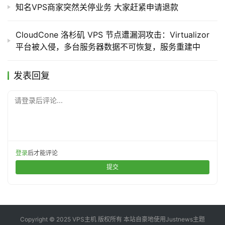
Only VPS nodes in LA, USA were affected.
P
知名VPS商家突然关停业务 大家赶紧申请退款
S
Affected VPS data is in an irrecoverable state.
交
CloudCone 洛杉矶 VPS 节点遭漏洞攻击：Virtualizor
流
平台被入侵，多台服务器数据不可恢复，服务重建中
LA VPSs will remain offline until they are re-installed.
Incident Analysis
发表回复
We identified that a third-party platform, which acts as 
请登录后评论...
the VPS deployment gateway, was compromised due 
to a vulnerability and was used to gain access to host 
nodes connected to it. As a result, disks of the 
登录
后才能评论
affected VMs were corrupted and are in an 
提交
irrecoverable state.
We also discovered that this was not an isolated 
incident, as it affected several other hosting providers 
utilizing the same third-party platform.
Copyright © 2025 VPS主机 版权所有 本站自豪地使用
Justnews主题