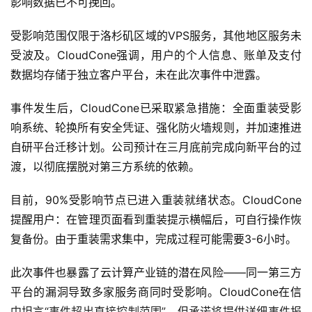
影响数据已不可挽回。
首
页
受影响范围仅限于洛杉矶区域的VPS服务，其他地区服务未
受波及。CloudCone强调，用户的个人信息、账单及支付
数据均存储于独立客户平台，未在此次事件中泄露。
V
P
事件发生后，CloudCone已采取紧急措施：全面重装受影
S
优
响系统、轮换所有安全凭证、强化防火墙规则，并加速推进
惠
自研平台迁移计划。公司预计在三月底前完成向新平台的过
渡，以彻底摆脱对第三方系统的依赖。
V
目前，90%受影响节点已进入重装就绪状态。CloudCone
P
提醒用户：在管理页面看到重装提示横幅后，可自行操作恢
S
复备份。由于重装需求集中，完成过程可能需要3-6小时。
测
评
此次事件也暴露了云计算产业链的潜在风险——同一第三方
平台的漏洞导致多家服务商同时受影响。CloudCone在信
中坦言“事件超出直接控制范围”，但承诺将提供详细事件报