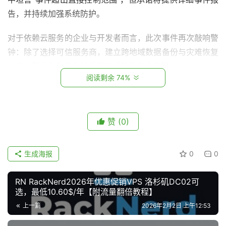
V
告，并持续加强系统防护。
P
S
对于依赖云服务的企业与开发者而言，此次事件再次敲响警
教
钟：除了选择可信服务商，建立跨地域数据备份与灾难恢复
程
方案，已成为数字化时代不可或缺的安全实践。
阅读剩余 74%
V
CloudCone公告原文
P
S
赞
(0)
Hello ,
资
讯
We’re reaching out with an important update regarding 
登录
注册
生成海报
0
0
a recent incident that affected your VPS (Virtual 
Private Server) in LA, USA.
RN RackNerd2026年优惠促销VPS 洛杉矶DC02可
V
选，最低10.60$/年【附流量翻倍教程】
P
What We First Observed
S
上一篇
2026年2月2日 上午12:53
Our team was initially alerted when our monitoring 
工