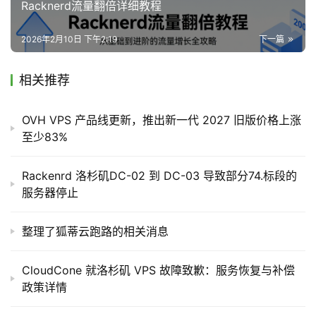
Racknerd流量翻倍详细教程
具
systems detected that several virtual machines had 
lost network connectivity.
2026年2月10日 下午2:19
下一篇
We confirmed that multiple host nodes were 
V
P
相关推荐
compromised and that the disks of the affected VMs 
S
had been corrupted. Our engineering teams 
专
immediately isolated the impacted servers and began 
OVH VPS 产品线更新，推出新一代 2027 旧版价格上涨
题
至少83%
a detailed analysis.
We attempted data recovery through multiple 
Rackenrd 洛杉矶DC-02 到 DC-03 导致部分74.标段的
V
服务器停止
methods, including examining raw block devices, 
P
reconstructing partition tables, and searching for 
S
整理了狐蒂云跑路的相关消息
intact filesystems; however, these recovery attempts 
导
were unsuccessful.
航
CloudCone 就洛杉矶 VPS 故障致歉：服务恢复与补偿
Scope of Impact
政策详情
V