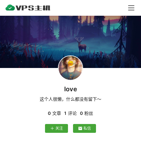
V
P
S
测
评
V
P
S
love
教
程
这个人很懒，什么都没有留下～
0
文章
1
评论
0
粉丝
V
关注
私信
P
S