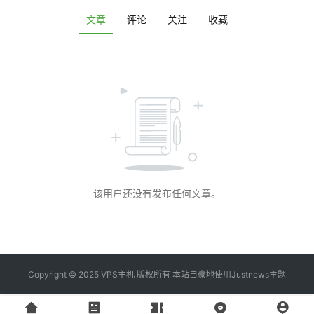
资
文章
评论
关注
收藏
讯
登录
注册
V
P
S
工
具
该用户还没有发布任何文章。
V
P
S
专
题
Copyright © 2025 VPS主机 版权所有 本站自豪地使用
Justnews主题