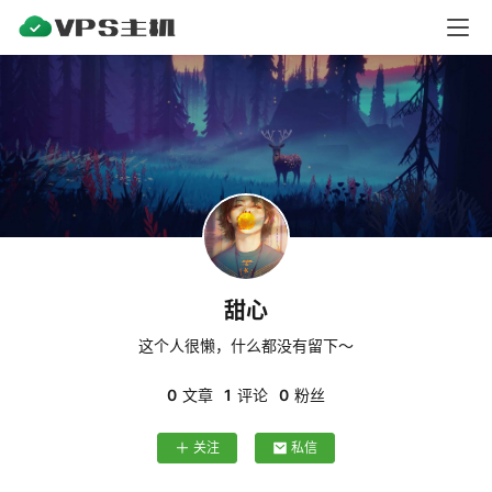
V
P
S
测
评
V
P
S
甜心
教
程
这个人很懒，什么都没有留下～
0
文章
1
评论
0
粉丝
V
关注
私信
P
S