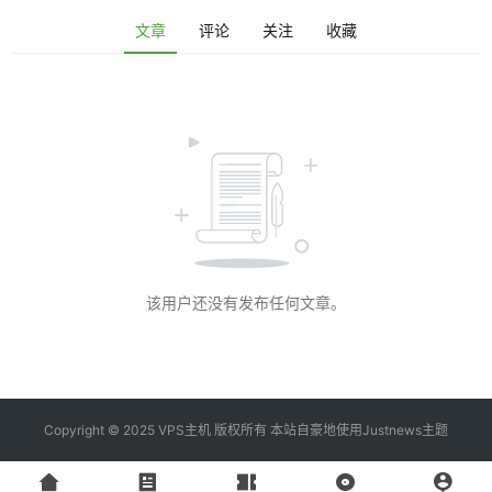
资
文章
评论
关注
收藏
讯
登录
注册
V
P
S
工
具
该用户还没有发布任何文章。
V
P
S
专
题
Copyright © 2025 VPS主机 版权所有 本站自豪地使用
Justnews主题