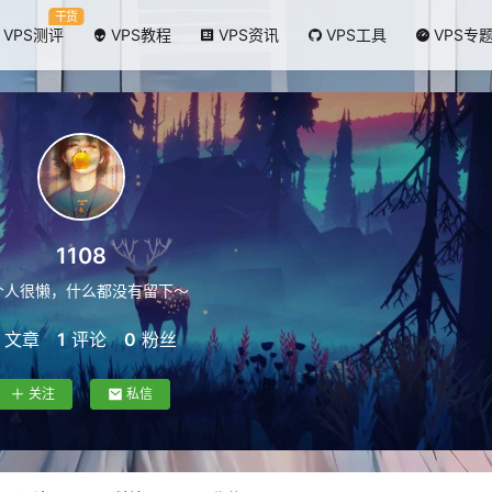
干货
VPS测评
VPS教程
VPS资讯
VPS工具
VPS专
1108
个人很懒，什么都没有留下～
文章
1
评论
0
粉丝
关注
私信