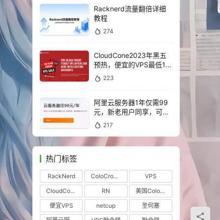
Racknerd流量翻倍详细
教程
274
CloudCone2023年黑五
预热，便宜的VPS最低1年
仅需16.5美元
223
阿里云服务器1年仅需99
元，新老用户同享，可续
费4年！！
217
热门标签
RackNerd
ColoCrossing
VPS
CloudCone
RN
美国ColoCrossing机房
便宜VPS
netcup
圣何塞