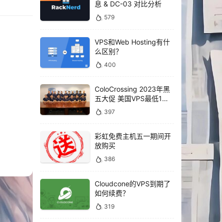
息 & DC-03 对比分析
579
VPS和Web Hosting有什
么区别？
400
ColoCrossing 2023年黑
五大促 美国VPS最低1年
仅需10美元
397
彩虹免费主机五一期间开
放购买
386
Cloudcone的VPS到期了
如何续费？
319