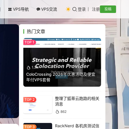
题
VPS导航
VPS交流
登录
注册
投稿
热门文章
1.3K
ColoCrossing 2026年优惠活动及便宜
年付VPS套餐
整理了狐蒂云跑路的相关
消息
862
RackNerd 各机房测试信