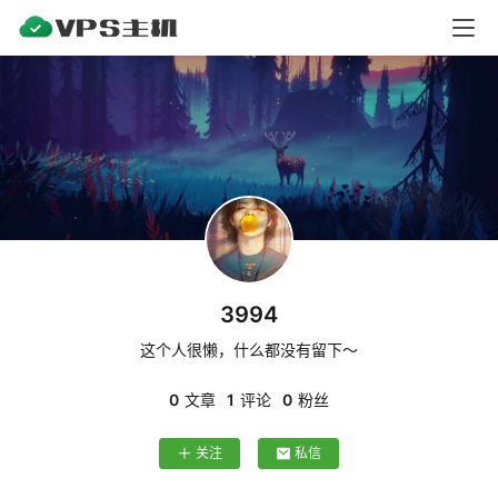
V
P
S
测
评
V
P
S
3994
教
程
这个人很懒，什么都没有留下～
0
文章
1
评论
0
粉丝
V
关注
私信
P
S