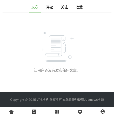
资
文章
评论
关注
收藏
讯
登录
注册
V
P
S
工
具
该用户还没有发布任何文章。
V
P
S
专
题
Copyright © 2025 VPS主机 版权所有 本站自豪地使用
Justnews主题