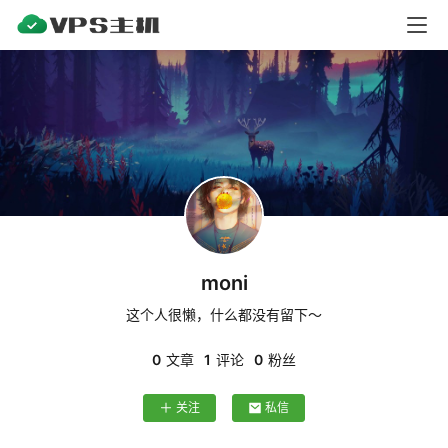
V
P
S
测
评
V
P
moni
S
教
这个人很懒，什么都没有留下～
程
0
文章
1
评论
0
粉丝
关注
私信
V
P