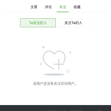
S
文章
评论
关注
收藏
资
讯
登录
注册
Ta关注的人
关注Ta的人
V
P
S
工
具
V
该用户还没有关注任何用户。
P
S
专
题