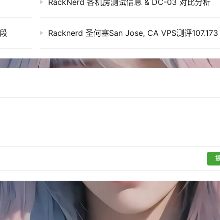
RackNerd 各机房测试信息 & DC-03 对比分析
keys
ist /usr/share/zoneinfo/leap-seconds.list
/- 1000000.000 ppm read from /var/lib/chrony/chrony.drif
标段
by -0.003313 seconds (step)
 installed:

1-common

led:

1-common sysbench

e and 150 not upgraded.

e/main amd64 libaio1t64 amd64 0.3.113-8+b1 [14.9 kB]
e/main amd64 libluajit-5.1-common all 2.1.0+openresty202
e/main amd64 libluajit-5.1-2 amd64 2.1.0+openresty202501
e/main amd64 sysbench amd64 1.0.20+ds-7 [111 kB]
 previously unselected package libaio1t64:amd64.

ectories currently installed.)
