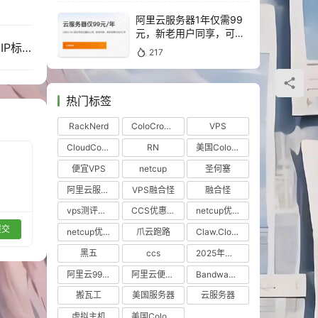
阿里云服务器1年仅需99
元，新老用户同享，可续
t
费4年！！
Racknerd 圣何塞San Jose, CA VPS测评107.173 IP标段
217
热门标签
RackNerd
ColoCrossing
VPS
CloudCone
RN
美国ColoCrossing机房
便宜VPS
netcup
圣何塞
阿里云服务器优惠
VPS融合怪
融合怪
vps测评工具
CCS优惠VPS
netcup优惠券
提交
netcup优惠VPS
爪云跑路
Claw.Cloud
50117-2 [53.3 kB]
黑五
ccs
2025年黑色星期五
17-2 [265 kB]
阿里云99元服务器
阿里云便宜服务器
BandwagonHost
搬瓦工
美国服务器
云服务器
虚拟主机
美国ColoCrossing机房怎么样