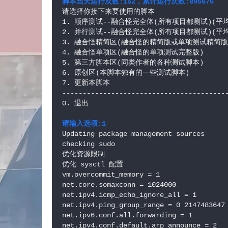
脚本当天运行次数:152，累计运行次数:895676
请选择你接下来要使用的脚本

1. 顺序测试--融合怪完全体(所有项目都测试)(平均
2. 并行测试--融合怪完全体(所有项目都测试)(平
3. 融合怪精简区(融合怪的精简版或单项测试精简版)
4. 融合怪单项区(融合怪的单项测试完整版)

5. 第三方脚本区(同类作者的各种测试脚本)

6. 原创区(本脚本独有的一些测试脚本)

7. 更新本脚本

-----------------------------------------
0. 退出

请输入选项:1
Updating package management sources

checking sudo

优化资源限制

优化 sysctl 配置

vm.overcommit_memory = 1

net.core.somaxconn = 1024000

net.ipv4.icmp_echo_ignore_all = 1

net.ipv4.ping_group_range = 0 2147483647

net.ipv6.conf.all.forwarding = 1

net.ipv4.conf.default.arp_announce = 2
