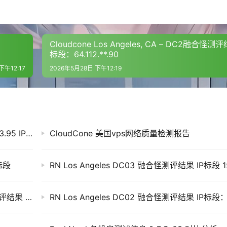


：
Cloudcone Los Angeles, CA – DC2融合怪测评
标段：64.112.**.90
me_wait = 30

下午12:17
2026年5月28日 下午12:19
0

tablished = 180

CCS Colocrossing 洛杉矶 4核8G VPS测速 23.95 IP标段
CloudCone 美国vps网络质量检测报告
P标段
.com/oneclickvirt/ecs 进行测试，避免环境依赖出现问题

Cloudcone Los Angeles, CA – DC2融合怪测评结果 IP标段：64.112.**.90
.1 starting (+CMDMON +NTP +REFCLOCK +RTC +PRIVDROP +SCFI