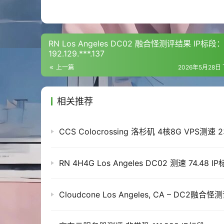
net.ipv4.tcp_syncookies = 1

net.ipv4.tcp_timestamps = 0

net.ipv4.conf.lo.arp_announce = 2

net.ipv4.tcp_rmem = 8192 262144 536870912
RN Los Angeles DC02 融合怪测评结果 IP标段
net.ipv4.tcp_low_latency = 1

192.129.***.137
net.netfilter.nf_conntrack_tcp_timeout_ti
net.ipv4.tcp_notsent_lowat = 131072

上一篇
2026年5月28日 
net.ipv4.neigh.default.gc_stale_time = 12
net.ipv4.tcp_syn_retries = 3

net.netfilter.nf_conntrack_tcp_timeout_es
相关推荐
net.ipv4.tcp_sack = 1

net.ipv4.udp_wmem_min = 16384

net.ipv4.conf.all.arp_announce = 2

net.ipv4.tcp_max_tw_buckets = 8192

net.ipv4.tcp_fastopen = 3

net.ipv4.tcp_wmem = 4096 16384 536870912

RN 4H4G Los Angeles DC02 测速 74.48 I
net.ipv4.tcp_tw_reuse = 1

执行出现错误，如果有必要请使用 https://github
run IP information check...

CDN available, using CDN

checking lsof

2026-05-28T04:03:29Z chronyd version 4.6