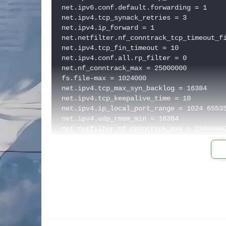
net.ipv6.conf.default.forwarding = 1

net.ipv4.tcp_synack_retries = 3

net.ipv4.ip_forward = 1

net.netfilter.nf_conntrack_tcp_timeout_fi
net.ipv4.tcp_fin_timeout = 10

net.ipv4.conf.all.rp_filter = 0

net.nf_conntrack_max = 25000000

fs.file-max = 1024000

net.ipv4.tcp_max_syn_backlog = 16384

net.ipv4.tcp_keepalive_time = 10

net.ipv4.ip_local_port_range = 1024 65535
net.ipv4.udp_rmem_min = 16384

net.netfilter.nf_conntrack_max = 25000000
net.ipv4.tcp_window_scaling = 1

net.core.wmem_max = 134217728

net.ipv4.conf.default.rp_filter = 0

net.core.rmem_max = 134217728

net.ipv4.tcp_adv_win_scale = -2

net.ipv4.tcp_mtu_probing = 1

net.core.netdev_max_backlog = 250000

net.netfilter.nf_conntrack_tcp_timeout_cl
net.ipv4.tcp_fack = 1
