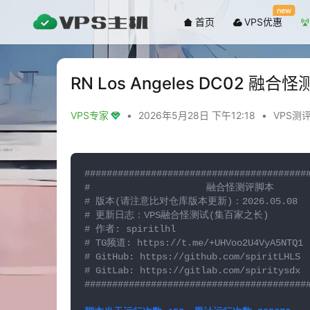
new
首页
VPS优惠
RN Los Angeles DC02 融合怪测
VPS专家
•
2026年5月28日 下午12:18
•
VPS测
########################################
#                     融合怪测评脚本        
# 版本(请注意比对仓库版本更新)：2026.05.08     
# 更新日志：VPS融合怪测试(集百家之长)          
# 作者: spiritlhl                        
# TG频道: https://t.me/+UHVoo2U4VyA5NTQ1 
# GitHub: https://github.com/spiritLHLS 
# GitLab: https://gitlab.com/spiritysdx 
########################################