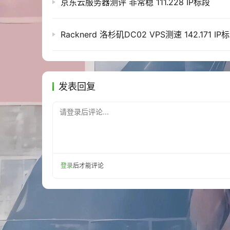
京东云服务器测评 非常稳 111.228 IP标段
2026-05-28T04:03:29Z Loaded 0 symmetric 
2026-05-28T04:03:29Z Using leap second l
2026-05-28T04:03:29Z Frequency -18.561 +
Racknerd 洛杉矶DC02 VPS测速 142.171 IP
2026-05-28T04:03:34Z System clock wrong 
2026-05-28T04:03:34Z chronyd exiting
Reading package lists...

Building dependency tree...

Reading state information...

发表回复
The following additional packages will be
  libaio1t64 libluajit-5.1-2 libluajit-5.
请登录后评论...
The following NEW packages will be instal
  libaio1t64 libluajit-5.1-2 libluajit-5.
0 upgraded, 4 newly installed, 0 to remov
Need to get 445 kB of archives.

Get:1 http://deb.debian.org/debian trixi
登录
后才能评论
Get:2 http://deb.debian.org/debian trixi
Get:3 http://deb.debian.org/debian trixi
Get:4 http://deb.debian.org/debian trixi
Fetched 445 kB in 0s (11.1 MB/s)

                                Selecting
(Reading database ... 60506 files and dir