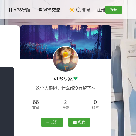
题
VPS导航
VPS交流
登录
注册
投稿
VPS专家
这个人很懒，什么都没有留下～
66
2
0
文章
评论
粉丝
关注
私信