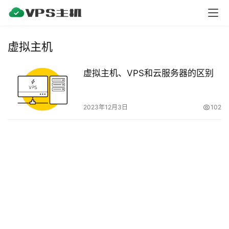
V
P
S
虚拟主机
测
评
虚拟主机、VPS和云服务器的区别
V
2023年12月3日
102
P
S
教
程
V
P
S