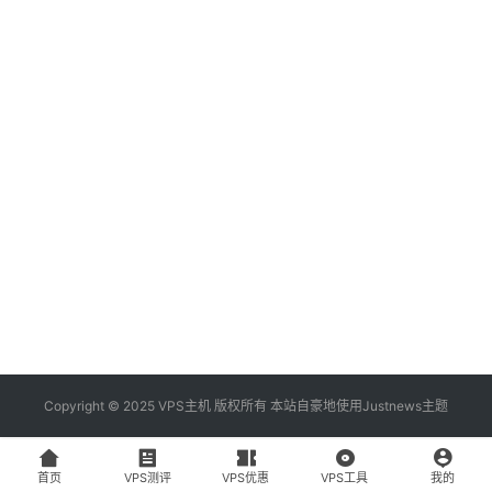
资
讯
登录
注册
V
P
S
工
具
V
P
S
专
Copyright © 2025 VPS主机 版权所有 本站自豪地使用
Justnews主题
题
首页
VPS测评
VPS优惠
VPS工具
我的