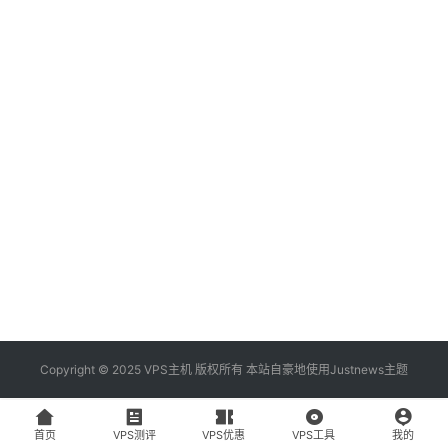
资
讯
登录
注册
V
P
S
工
具
V
P
S
专
Copyright © 2025 VPS主机 版权所有 本站自豪地使用
Justnews主题
题
首页
VPS测评
VPS优惠
VPS工具
我的