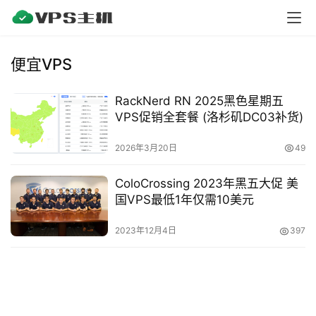
V
P
S
便宜VPS
测
评
RackNerd RN 2025黑色星期五
VPS促销全套餐 (洛杉矶DC03补货)
V
2026年3月20日
49
P
S
ColoCrossing 2023年黑五大促 美
教
国VPS最低1年仅需10美元
程
2023年12月4日
397
V
P
S